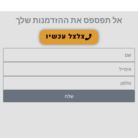
אל תפספס את ההזדמנות שלך
צלצל עכשיו
שם
אימייל
טלפון
שלח