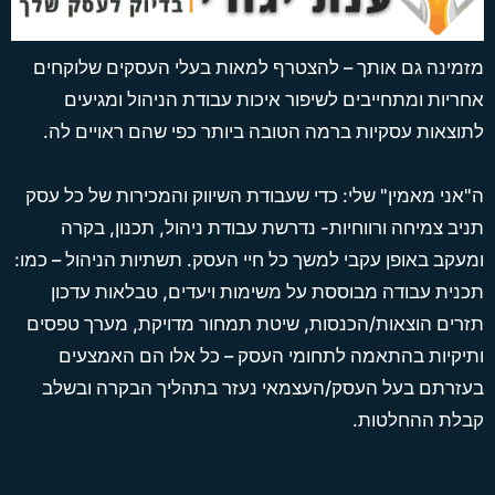
i
o
r
e
p
n
k
a
p
m
מזמינה גם אותך – להצטרף למאות בעלי העסקים שלוקחים
אחריות ומתחייבים לשיפור איכות עבודת הניהול ומגיעים
לתוצאות עסקיות ברמה הטובה ביותר כפי שהם ראויים לה.
ה"אני מאמין" שלי: כדי שעבודת השיווק והמכירות של כל עסק
תניב צמיחה ורווחיות- נדרשת עבודת ניהול, תכנון, בקרה
ומעקב באופן עקבי למשך כל חיי העסק. תשתיות הניהול – כמו:
תכנית עבודה מבוססת על משימות ויעדים, טבלאות עדכון
תזרים הוצאות/הכנסות, שיטת תמחור מדויקת, מערך טפסים
ותיקיות בהתאמה לתחומי העסק – כל אלו הם האמצעים
בעזרתם בעל העסק/העצמאי נעזר בתהליך הבקרה ובשלב
קבלת ההחלטות.
L
W
Y
I
F