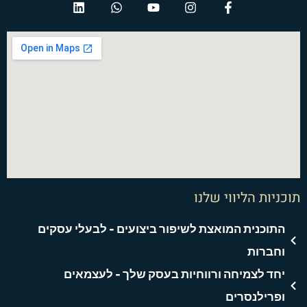
i
h
o
n
a
n
a
u
s
c
k
t
t
t
e
e
s
u
a
b
d
a
b
g
o
i
p
e
r
o
n
p
a
k
m
-
f
תוכניות הליווי שלנו
התוכנית המואצת לשיפור ביצועים - לבעלי עסקים
וחברות
יחד לצמיחה ורווחיות בעסק שלך - לעצמאים
ופרילנסרים