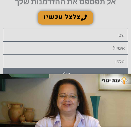
אל תפספס את ההזדמנות שלך
צלצל עכשיו
שם
אימייל
טלפון
שלח