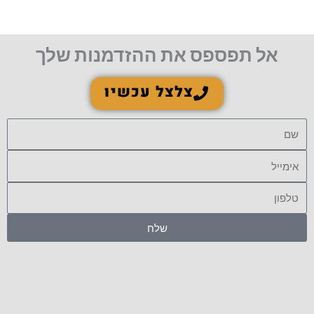
אל תפספס את ההזדמנות שלך
צלצל עכשיו
שם
אימייל
טלפון
שלח