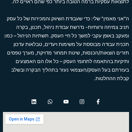
לתוצאות עסקיות ברמה הטובה ביותר כפי שהם ראויים לה.
ה"אני מאמין" שלי: כדי שעבודת השיווק והמכירות של כל עסק
תניב צמיחה ורווחיות- נדרשת עבודת ניהול, תכנון, בקרה
ומעקב באופן עקבי למשך כל חיי העסק. תשתיות הניהול – כמו:
תכנית עבודה מבוססת על משימות ויעדים, טבלאות עדכון
תזרים הוצאות/הכנסות, שיטת תמחור מדויקת, מערך טפסים
ותיקיות בהתאמה לתחומי העסק – כל אלו הם האמצעים
בעזרתם בעל העסק/העצמאי נעזר בתהליך הבקרה ובשלב
קבלת ההחלטות.
L
W
Y
I
F
i
h
o
n
a
n
a
u
s
c
k
t
t
t
e
e
s
u
a
b
d
a
b
g
o
i
p
e
r
o