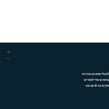
tsapp
P
h
o
לבעלי עסקים וחברות
n
עצמאים ופרילנסרים
e
ני 3 שנים+