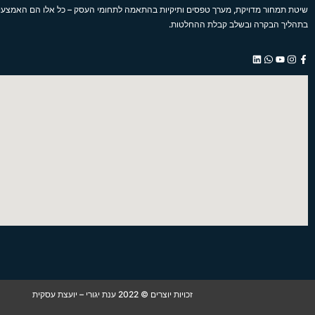
שיטת תמחור מדויקת, מערך טפסים ותיקיות בהתאמה לתחומי העסק – כל אלו הם האמצע
בתהליך הבקרה ובשלב קבלת ההחלטות.
L
W
Y
I
F
i
h
o
n
a
n
a
u
s
c
k
t
t
t
e
e
s
u
a
b
d
a
b
g
o
i
p
e
r
o
n
p
a
k
m
-
f
זכויות יוצרים © 2022 ענת יגורי – יועצת עסקית