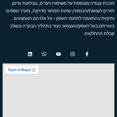
תכנית עבודה מבוססת על משימות ויעדים, טבלאות עדכון
תזרים הוצאות/הכנסות, שיטת תמחור מדויקת, מערך טפסים
ותיקיות בהתאמה לתחומי העסק – כל אלו הם האמצעים
בעזרתם בעל העסק/העצמאי נעזר בתהליך הבקרה ובשלב
קבלת ההחלטות.
L
W
Y
I
F
i
h
o
n
a
n
a
u
s
c
k
t
t
t
e
e
s
u
a
b
d
a
b
g
o
i
p
e
r
o
n
p
a
k
m
-
f