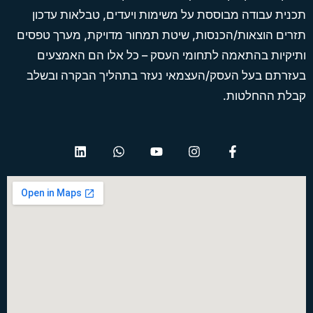
תכנית עבודה מבוססת על משימות ויעדים, טבלאות עדכון
תזרים הוצאות/הכנסות, שיטת תמחור מדויקת, מערך טפסים
ותיקיות בהתאמה לתחומי העסק – כל אלו הם האמצעים
בעזרתם בעל העסק/העצמאי נעזר בתהליך הבקרה ובשלב
קבלת ההחלטות.
L
W
Y
I
F
i
h
o
n
a
n
a
u
s
c
k
t
t
t
e
e
s
u
a
b
d
a
b
g
o
i
p
e
r
o
n
p
a
k
m
-
f