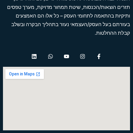
תזרים הוצאות/הכנסות, שיטת תמחור מדויקת, מערך טפסים
ותיקיות בהתאמה לתחומי העסק – כל אלו הם האמצעים
בעזרתם בעל העסק/העצמאי נעזר בתהליך הבקרה ובשלב
קבלת ההחלטות.
L
W
Y
I
F
i
h
o
n
a
n
a
u
s
c
k
t
t
t
e
e
s
u
a
b
d
a
b
g
o
i
p
e
r
o
n
p
a
k
m
-
f