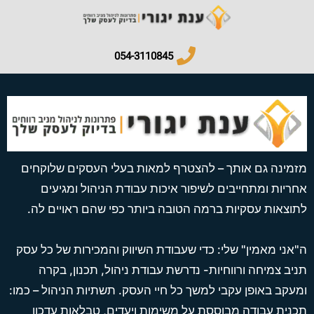
054-3110845​
מזמינה גם אותך – להצטרף למאות בעלי העסקים שלוקחים
אחריות ומתחייבים לשיפור איכות עבודת הניהול ומגיעים
לתוצאות עסקיות ברמה הטובה ביותר כפי שהם ראויים לה.
ה"אני מאמין" שלי: כדי שעבודת השיווק והמכירות של כל עסק
תניב צמיחה ורווחיות- נדרשת עבודת ניהול, תכנון, בקרה
ומעקב באופן עקבי למשך כל חיי העסק. תשתיות הניהול – כמו:
תכנית עבודה מבוססת על משימות ויעדים, טבלאות עדכון