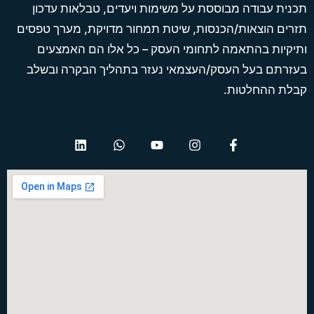
תכנית עבודה מבוססת על משימות ויעדים, טבלאות עדכון
תזרים הוצאות/הכנסות, שיטת תמחור מדויקת, מערך טפסים
ותיקיות בהתאמה לתחומי העסק – כל אלו הם האמצעים
בעזרתם בעל העסק/העצמאי נעזר בתהליך הבקרה ובשלב
קבלת ההחלטות.
L
W
Y
I
F
i
h
o
n
a
n
a
u
s
c
k
t
t
t
e
e
s
u
a
b
d
a
b
g
o
i
p
e
r
o
n
p
a
k
m
-
f