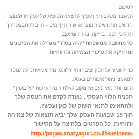
לסיכום:
המעבר משלב רעיון עסקי לתוצאה הסופית של עסק חדש/מוצר
חדש/פיתוח ושיפור מוצר או שירות קיימים – חייב להתבצע דרך
תהליכי תכנון, בדיקה, בקרה ומעקב.
כל מחשבה ממשפחת *יהיה בסדר* מגדילה את הסיכונים
ומרחיקה את סיכויי הצמיחה והרווחיות.
כדי לשמור על עסק יציב רווחי
ורלוונטי
נדרש מאיתנו להתמסר
למאמצי ניהול איכותיים בעסק.
היום יותר מאי פעם אין מקום לאלתורים והערכות *על בערך*
תכנית הלווי העסקי , נועדה לקדם את העסק שלך
ולהתאימו לתנאי השוק של כאן ועכשיו.
תוך 15 שבועות העסק שלך יביא תוצאות של צמיחה
ורווחיות. כל הפרטים בלחיצה על הקישור
http://pages.anatyaguri.co.il/Business-