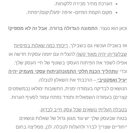
הערכת מחיר מכירה ללקוחות.
מקום הקמת המיזם- איפה יפעל/יקום/ייפתח.
וכאן הוא נעצר.
התמונה הגדולה ברורה. אבל זה לא מספיק!
אז בשבילו ועכשיו גם בשבילך,
ריכזתי כמה שאלות בסיסיות
שבלעדיהן יהיה מאוד קשה
להצליח עם יוזמה עסקית חדשה או
אפילו לשפר את הפיתוח העסקי בשוטף של חיי העסק שלך.
וכדי
ש
תהליך הכנת חלקי התמונה/ניתוח עסקי מעמיק יהיה
יעיל ואפקטיבי
– הרכבתי את השאלון לטבלה.
הנושאים לבדיקה בעמודה ימנית, התשובות ימולאו (במשפטים
קצרים) בעמודה השמאלית ותמיד נפתח עמוד לסעיף הערות.
בטבלה העליתי נושאים שכל עסק חייב לבדוק
.
בטוח שבעסק שלך יש עוד מגוון גדול של שאלות ונושאים
ייחודיים שצריך לברר ולהעלות לטבלה. לכן, ממליצה בחום