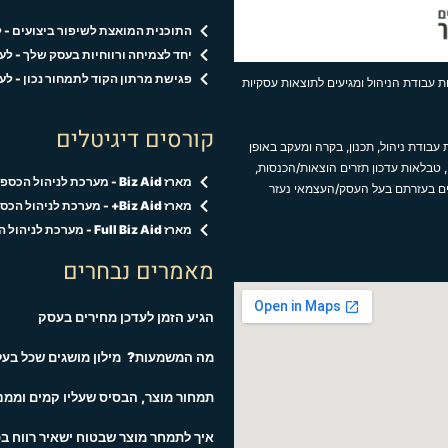
התוכנית המואצת לשיפור ביצועים - 
יחד לצמיחה ורווחיות בעסק שלך - ל
פגישת מרתון הקוד לתמחור נכון - לעסקים ב
 עבודת הניהול ומגיעים לתוצאות עסקיות
קורסים דיגיטלים
עבודת ניהול, תכנון, בקרה ומעקב באופן
 טבלאות עדכון תזרים הוצאות/הכנסות,
מארז Biz Aid - מערכת לניהול הכספים בעסק
ים בעזרתם בעל העסק/העצמאי נעזר
מארז Biz Aid+ - מערכת לניהול הכספים והקוד לתמחור נכון
מארז Full Biz Aid - מערכת לניהול הכספים,הקוד לתמחור נכון ופגישות אישיות
מאמרים נבחרים
הגיע הזמן לעדכן מחירים בעסק
מה המשמעות? מילון מושגים שכל בעל 
תמחור מוצר, הבסיס שעליו קמים וממנו
איך לתמחר מוצר שבטוח ישאיר רווח ב