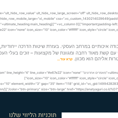
_override="0" ult_hide_row="ult_hide_row_value" ult_hide_row_large_screen="off" ult_hide_row
lt_hide_row_mobile_large="xl_mobile" css=".vc_custom_1430214029649{paddin
e22" icon="none" icon_size="10" icon_color="#ffffff" icon_style="circle" ico
בודה איכותיים במרחב העסקי. בעזרת שיטות הדרכה ייחודיות,
ותי עם קשת מאוד רחבה ומגוונת של מקצועות – זוכים בעלי ה
ות אליהם הוא מכוון.
קרא עוד…
[/vc_column_text][vc_empty_space height="20px"][ultimate_heading main_heading="מאמרים אחרונים" con="none
icon_size="10" icon_color="#ffffff" icon_style="circle" ico
c_basic_grid post_type="post" max_items="10" element_width="3" gap="35" item="118" grid_id="vc_gid
תוכניות הליווי שלנו