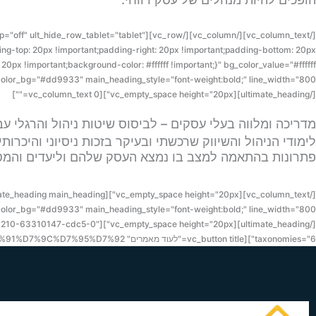
_desktop="off" ult_hide_row_tablet="tablet"
g-top: 20px !important;padding-right: 20px !important;padding-bottom: 20px
n_color_bg="#dd9933" main_heading_style="font-weight:bold;" line_width="800"]
[/ultimate_heading][vc_empty_space height="20px"][vc_column_text 0=""]
מדריכה ומלווה בעלי עסקים – לביסוס שיטות ניהול והרגלי ע
לימודי הניהול והשיווק שרכשתי ובעיקר בזכות ניסיוני והיכר
פתרונות בהתאמה למצב בו נמצא העסק שלהם וליעדים והמטר
n_color_bg="#dd9933" main_heading_style="font-weight:bold;" line_width="800"]
:1499428283210-63310147-cdc5-0"
taxonomies="6"][vc_button title="לעוד מאמרים" color="btn-primary" size="btn-large" href="https://anatyaguri.co.il/%D7%91%D7%9C%D7%95%D7%92/"][/vc_column][/vc_row]