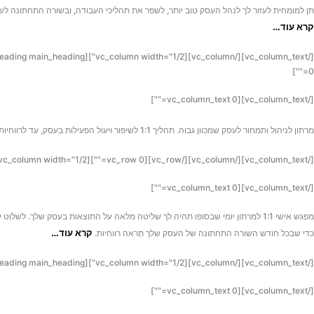
תן למומחית לעזור לך לנהל העסק טוב יותר, לשפר את תהליכי העבודה, ובשורה התחתונה 
קרא עוד…
0=""]
[/vc_column_text][vc_column_text 0=""]
מרתון לניהול ותמחור לעסק שמכוון גבוה.
תהליך 1:1 לשיפור ויעול הפעילות בעסק, עד לרווחיות שמגיעה לך, דרך יעדי הרווחים שהיית רוצה להשיג.
[/vc_column_text][/vc_column][/vc_row][vc_row 0=""][vc_column width="1/2"][ultimate_heading main_heading="מרתון תכנון מניב רווחים" main_heading_style="font-weight:bold;"][/ultimate_heading][vc_column_text 0=""]
[/vc_column_text][vc_column_text 0=""]
מפגש אישי 1:1 למרתון יומי שבסופו תהיה לך שליטה מלאה על התוצאות בעסק שלך. לשלוט על כל פעולה ועל כל שקל שנכנס ושיוצא בעסק
קרא עוד…
כדי שבכל חודש השורה התחתונה של העסק שלך תָראה רווחיות.
[/vc_column_text][/vc_column][vc_column width="1/2"][ultimate_heading main_heading="קורס און ליין "מרעיון למוצר מנצח"" main_heading_style="font-weight:bold;"][/ultimate_heading][vc_column_text 0=""]
[/vc_column_text][vc_column_text 0=""]