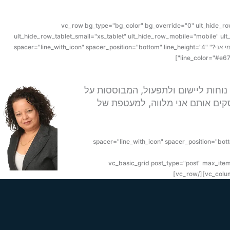
[/vc_column_text][/vc_column][/vc_row][vc_row bg_type="bg_color" bg
ult_hide_row_tablet_small="xs_tablet" ult_hide_row_mobile="mobile" u
!important;padding-left: 20px !important;background-color: #ffffff !important;}" bg_color_value="#ffffff"][vc_column 0=""][ultimate_heading main_heading="מי אני?" spacer="line_with_icon" spacer_position="bottom" line_height="4"
line_color="#e67
 נוחות ליישום ולתפעול, המבוססות על
עסקים אותם אני מלווה, למעטפת של
spacer="line_with_icon" spacer_position="bottom" line_height="4" line_color="#e67e22" i"
[/ultimate_heading][vc_empty_space height="20px"][v