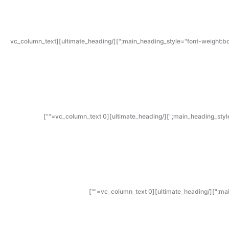
[/vc_column_text][/vc_column][vc_column width="1/2"][ultimate_heading main_heading="מרתון 1:1 לניהול ותמחור" main_heading_style="font-weight:bold;" main_heading_margin="margin-top:5%;"][/ultimate_heading][vc_column_text