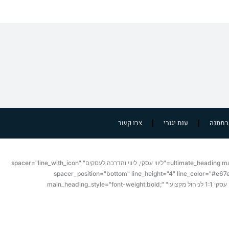
במתנה
ענת יגורי
צרו קשר
[vc_row bg_type="no_bg" css=".vc_custom_1429867075124{padding: 20px !important;background-color: #ffffff !important;}"][vc_column 0=""][ultimate_heading main_heading="ליווי עסקי, ליווי והדרכה לעסקים" spacer="line_with_icon"
spacer_position="bottom" line_height="4" line_color="#e67
margin_design_tab_text=""][/ultimate_heading][vc_empty_space height="20px"][/vc_column][vc_column width="1/2"][ultimate_heading main_heading="ליווי עסקי 1:1 לניהול מקצועי" main_heading_style="font-weight:bold;"