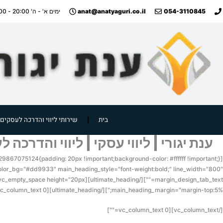
ילוג
anat@anatyaguri.co.il
054-3110845
ימים א' - ה' 20:00 - 09:00
תוכן
בית
שירותי ליווי והדרכה לעסקים
ענת יגורי | ליווי עסקי | ליווי והדרכה
n_color_bg="#dd9933" main_heading_style="font-weight:bold;" line_width="800"
main_heading_margin="margin-top:5%;"][/ultimate_heading][vc_column_text 0=""]
[/vc_column_text][vc_column_text 0=""]