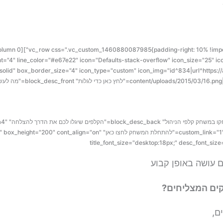
yle="advanced" box_border_style="solid" box_border_size="4" icon_type="custom" icon_img="id^834|url^ht
ן כדי לגלות" block_desc_front="מה לעשות כדי להיות
מחליטים 
link="1" button_link="url:http%3A%2F%2Fanatyaguri.co.il%2F654-2%2F||" button_text
title_font_size="desktop:18px;" desc_font_si
עושה באופן קבוע
קים המצליחים?
ם,