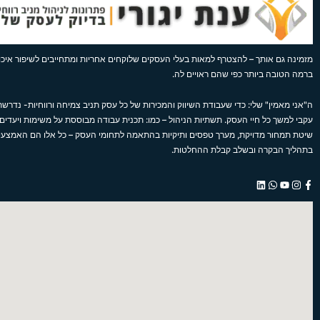
מזמינה גם אותך – להצטרף למאות בעלי העסקים שלוקחים אחריות ומתחייבים לשיפור איכות
ברמה הטובה ביותר כפי שהם ראויים לה.
ה"אני מאמין" שלי: כדי שעבודת השיווק והמכירות של כל עסק תניב צמיחה ורווחיות- נדרשת 
עקבי למשך כל חיי העסק. תשתיות הניהול – כמו: תכנית עבודה מבוססת על משימות ויעדים,
שיטת תמחור מדויקת, מערך טפסים ותיקיות בהתאמה לתחומי העסק – כל אלו הם האמצע
בתהליך הבקרה ובשלב קבלת ההחלטות.
L
W
Y
I
F
i
h
o
n
a
n
a
u
s
c
k
t
t
t
e
e
s
u
a
b
d
a
b
g
o
i
p
e
r
o
n
p
a
k