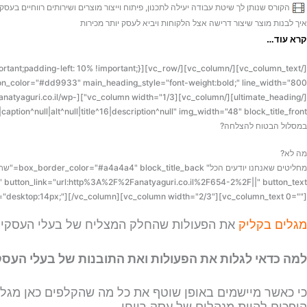
הקורס שנותן לך שיטת עבודה יעילה לתכנון, פיתוח וייצור מוצרים ושירותים רווחיים בעסק
איך לבנות מוצר שיצור דרישה אצל הלקוחות ויביא לעסק יותר מכירות
קרא עוד…
tps://anatyaguri.co.il/wp-
content/uploads/2015/03/16.png|caption^null|alt^null|title^16|description^null" img_width="48" block_title_front="לחץ כא
במסלול הבטוח להצלחה?
מה לא?
ze="desktop:14px;"][/vc_column][vc_column width="2/3"][vc_column_text 0=""]
מגלים בקליק
את הפעולות שהחלק המצליח של בעלי העסקים 
למה כדאי לגלות את הפעולות ואת התובנות של בעלי העס
כי כאשר מיישמים באופן שוטף את כל מה שהקלפים כאן מגלי
הופכים להיות מנהלים של עסק רווחי.