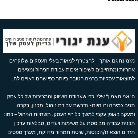
מינה גם אותך – להצטרף למאות בעלי העסקים שלוקחים
ריות ומתחייבים לשיפור איכות עבודת הניהול ומגיעים
וצאות עסקיות ברמה הטובה ביותר כפי שהם ראויים לה.
אני מאמין" שלי: כדי שעבודת השיווק והמכירות של כל עסק
יב צמיחה ורווחיות- נדרשת עבודת ניהול, תכנון, בקרה
עקב באופן עקבי למשך כל חיי העסק. תשתיות הניהול – כמו:
נית עבודה מבוססת על משימות ויעדים, טבלאות עדכון
רים הוצאות/הכנסות, שיטת תמחור מדויקת, מערך טפסים
p