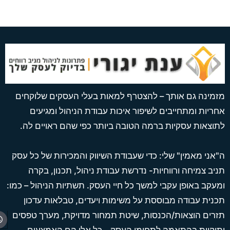
מינה גם אותך – להצטרף למאות בעלי העסקים שלוקחים
ריות ומתחייבים לשיפור איכות עבודת הניהול ומגיעים
וצאות עסקיות ברמה הטובה ביותר כפי שהם ראויים לה.
אני מאמין" שלי: כדי שעבודת השיווק והמכירות של כל עסק
יב צמיחה ורווחיות- נדרשת עבודת ניהול, תכנון, בקרה
עקב באופן עקבי למשך כל חיי העסק. תשתיות הניהול – כמו:
נית עבודה מבוססת על משימות ויעדים, טבלאות עדכון
pp
רים הוצאות/הכנסות, שיטת תמחור מדויקת, מערך טפסים