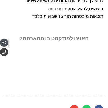
כדאי לך להכיר את
התוכנית המאצת לשיפור
ביצועים,לבעלי עסקים וחברות.
תוצאות מובטחות תוך 15 שבועות בלבד
האזינו לפודקסט בו התארחתי:
pp
P
h
o
n
e