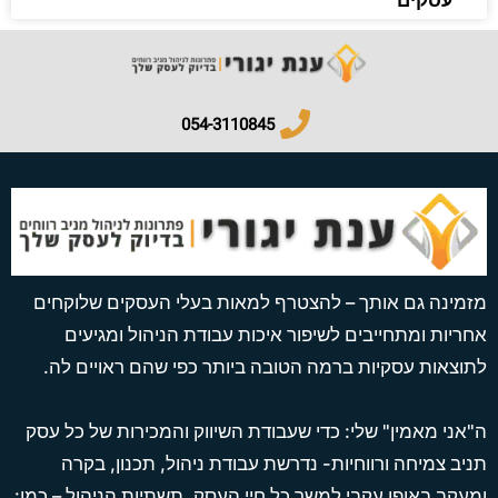
054-3110845​
מזמינה גם אותך – להצטרף למאות בעלי העסקים שלוקחים
אחריות ומתחייבים לשיפור איכות עבודת הניהול ומגיעים
לתוצאות עסקיות ברמה הטובה ביותר כפי שהם ראויים לה.
ה"אני מאמין" שלי: כדי שעבודת השיווק והמכירות של כל עסק
תניב צמיחה ורווחיות- נדרשת עבודת ניהול, תכנון, בקרה
ומעקב באופן עקבי למשך כל חיי העסק. תשתיות הניהול – כמו: