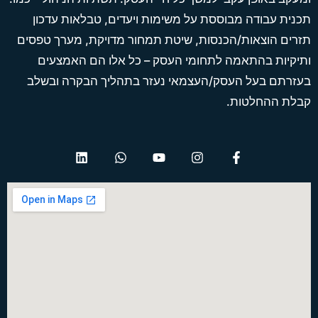
תכנית עבודה מבוססת על משימות ויעדים, טבלאות עדכון
תזרים הוצאות/הכנסות, שיטת תמחור מדויקת, מערך טפסים
ותיקיות בהתאמה לתחומי העסק – כל אלו הם האמצעים
בעזרתם בעל העסק/העצמאי נעזר בתהליך הבקרה ובשלב
קבלת ההחלטות.
L
W
Y
I
F
i
h
o
n
a
n
a
u
s
c
k
t
t
t
e
e
s
u
a
b
d
a
b
g
o
i
p
e
r
o
n
p
a
k
m
-
f