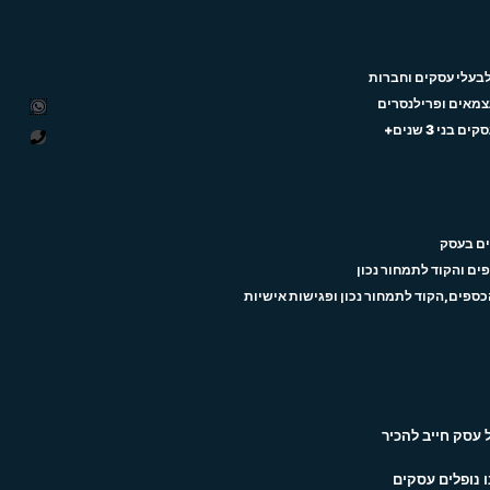
לבעלי עסקים וחברות
עצמאים ופרילנסרים
tsapp
ני 3 שנים+
P
h
o
n
e
עסק חייב להכיר
 נופלים עסקים