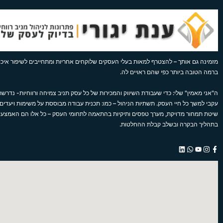
מזמינה גם אותך – להצטרף למאות בעלי העסקים שלוקחים אחריות ומתחייבים לשיפור איכות
ברמה הטובה ביותר כפי שהם ראויים לה.
ה"אני מאמין" שלי: כדי שעבודת השיווק והמכירות של כל עסק תניב צמיחה ורווחיות- נדרשת 
עקבי למשך כל חיי העסק. תשתיות הניהול – כמו: תכנית עבודה מבוססת על משימות ויעדים,
שיטת תמחור מדויקת, מערך טפסים ותיקיות בהתאמה לתחומי העסק – כל אלו הם האמצע
בתהליך הבקרה ובשלב קבלת ההחלטות.
L
W
Y
I
F
i
h
o
n
a
n
a
u
s
c
k
t
t
t
e
e
s
u
a
b
d
a
b
g
o