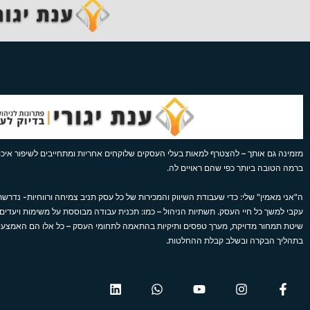
מזמינה גם אותך – להצטרף למאות בעלי העסקים שלוקחים אחריות ומתחייבים לשיפור איכות
ברמה הטובה ביותר כפי שהם ראויים לה.
ה"אני מאמין" שלי: כדי שעבודת השיווק והמכירות של כל עסק תניב צמיחה ורווחיות- נדרשת 
עקבי למשך כל חיי העסק. תשתיות הניהול – כמו: תכנית עבודה מבוססת על משימות ויעדים,
שיטת תמחור מדויקת, מערך טפסים ותיקיות בהתאמה לתחומי העסק – כל אלו הם האמצע
בתהליך הבקרה ובשלב קבלת ההחלטות.
L
W
Y
I
F
i
h
o
n
a
n
a
u
s
c