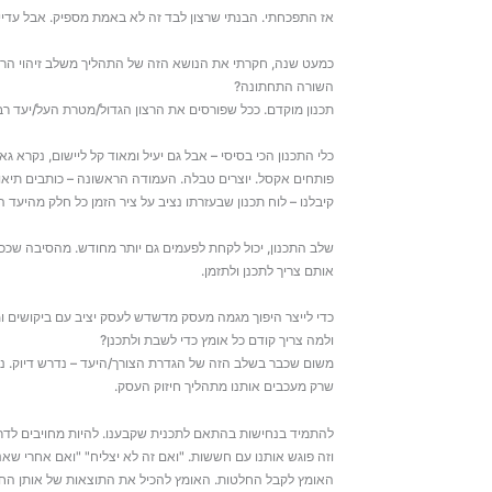
אז התפכחתי. הבנתי שרצון לבד זה לא באמת מספיק. אבל עדיין ל
כמעט שנה, חקרתי את הנושא הזה של התהליך משלב זיהוי הרצ
השורה התחתונה?
תכנון מוקדם. ככל שפורסים את הרצון הגדול/מטרת העל/יעד רבע
כלי התכנון הכי בסיסי – אבל גם יעיל ומאוד קל ליישום, נקרא גאנ
פותחים אקסל. יוצרים טבלה. העמודה הראשונה – כותבים תיאור
קיבלנו – לוח תכנון שבעזרתו נציב על ציר הזמן כל חלק מהיעד
שלב התכנון, יכול לקחת לפעמים גם יותר מחודש. מהסיבה שכ
אותם צריך לתכנן ולתזמן.
כדי לייצר היפוך מגמה מעסק מדשדש לעסק יציב עם ביקושים ומ
ולמה צריך קודם כל אומץ כדי לשבת ולתכנן?
משום שכבר בשלב הזה של הגדרת הצורך/היעד – נדרש דיוק. נד
שרק מעכבים אותנו מתהליך חיזוק העסק.
להתמיד בנחישות בהתאם לתכנית שקבענו. להיות מחויבים לדרך
וזה פוגש אותנו עם חששות. "ואם זה לא יצליח" "ואם אחרי שאנ
האומץ לקבל החלטות. האומץ להכיל את התוצאות של אותן הח