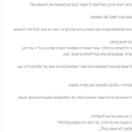
א ידעתי מה כן יכול לעזור לי לעמוד ביעדים ולהגשים את הרצונות שלי.
ון/הצורך לשלב של הגשמתו.
וני למשימות קטנות עם תחנות ביניים של בקרה – ככה יש סיכוי גדול יותר להגשים.
ט תכנון וביצוע.
 כל משימה בתהליך. שאר העמודות מסמנות יום/חודש/רבעון וכד' = ציר זמן.
 הגדול, שכשנסיים אותו נוכל להתקדם לשלב הבא.
כל שמפרקים את המשימות ואת מועד השלמתן מבינים שיש עוד שלבים בדרך וגם
כירות – התכנון המוקדם הוא נקודת המוצא.
רש מאיתנו להיות מאוד גמישים לוותר על הרגלים/מוצרים/שירותים מתוך העסק
 גם כשאין וודאות להצלחה.
י אעשה את כל הדרך, עדיין לא יהיו מספיק מכירות?"
לטות. לא פשוט בכלל…