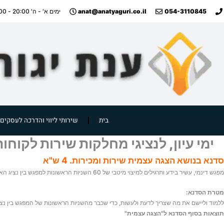
ילוג
anat@anatyaguri.co.il
054-3110845
ימים א' - ה' 20:00 - 09:00
תוכן
בית
שירותי ליווי והדרכה לעסקים
ימי עיון, לנציגי מחלקות שירות לקוחו
סדנא בנושא הצגה עצמית שירות ומכירות. 4 ש"א
מפגש דינמי, עשיר בידע ותרגילים למיצוי מיטבי של 60 השניות הראשונות למפגש בין נציג הארגון ללקוחות.
מטרת הסדנא:
ללמוד וליישם את מה שצריך לדעת ולעשות, כדי שכבר מהשניות הראשונות של המפגש בין נציג 
תוצאות בסוף הסדנא ל"הצגה עצמית"