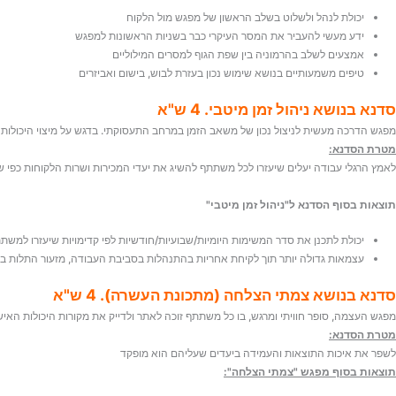
יכולת לנהל ולשלוט בשלב הראשון של מפגש מול הלקוח
ידע מעשי להעביר את המסר העיקרי כבר בשניות הראשונות למפגש
אמצעים לשלב בהרמוניה בין שפת הגוף למסרים המילוליים
טיפים משמעותיים בנושא שימוש נכון בעזרת לבוש, בישום ואביזרים
סדנא בנושא ניהול זמן מיטבי. 4 ש"א
מפגש הדרכה מעשית לניצול נכון של משאב הזמן במרחב התעסוקתי. בדגש על מיצוי היכול
מטרת הסדנא:
לאמץ הרגלי עבודה יעלים שיעזרו לכל משתתף להשיג את יעדי המכירות ושרות הלקוחות כפי 
תוצאות בסוף הסדנא ל"ניהול זמן מיטבי"
יכולת לתכנן את סדר המשימות היומיות/שבועיות/חודשיות לפי קדימויות שיעזרו למשת
עצמאות גדולה יותר תוך לקיחת אחריות בהתנהלות בסביבת העבודה, מזעור התלות במ
סדנא בנושא צמתי הצלחה (מתכונת העשרה). 4 ש"א
מפגש העצמה, סופר חוויתי ומרגש, בו כל משתתף זוכה לאתר ולדייק את מקורות היכולות האישיו
מטרת הסדנא:
לשפר את איכות התוצאות והעמידה ביעדים שעליהם הוא מופקד
תוצאות בסוף מפגש "צמתי הצלחה":