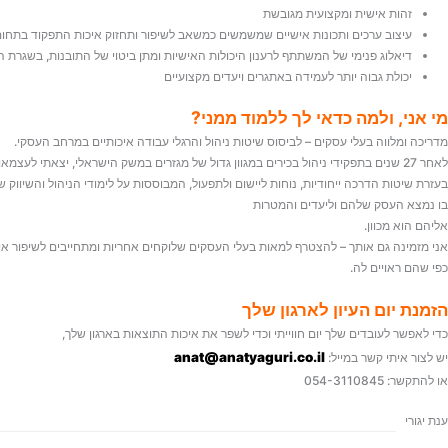
זהות אישית ומקצועית מגובשת
עיצוב ערכים ותכונות אישיים שמשמשים כמשאב לשיפור ותחזוק איכות התפקוד בתחו
דיאלוג פנימי של המשתתף לרענון היכולות האישיות ומתן ביטוי של התובנות, בשגרת 
יכולת גבוה יותר לעמידה באתגרים ויעדים מקצועיים
מי אני, ולמה כדאי לך ללמוד ממני?
מדריכה ומלווה בעלי עסקים – לביסוס שיטות ניהול והרגלי עבודה איכותיים במרחב העסקי.
לאחר 27 שנים בתפקידי ניהול בכירים במגוון גדול של מגזרים במשק הישראלי, יצאתי לעצמאות כלכלית וב – 2009 פתחתי את מרחב ההדרכות לבעלי עסקים – תחת השם: פתרונות לניהול מניב רווחים – בדיוק לעסק שלך.
בעזרת שיטות הדרכה ייחודיות, נוחות ליישום ולתפעול, המבוססות על לימודי הניהול והשיווק
בו נמצא העסק שלהם וליעדים והמטרות
אליהם הוא מכוון.
אני מזמינה גם אותך – להצטרף למאות בעלי העסקים שלוקחים אחריות ומתחייבים לשיפור אי
כפי שהם ראויים לה.
הזמנת יום העיון לארגון שלך
כדי לאפשר לעובדים שלך יום חווייתי וכדי לשפר את איכות התוצאות בארגון שלך,
anat@anatyaguri.co.il
יש לצור איתי קשר במייל:
או להתקשר: 054-3110845
ענת יגורי