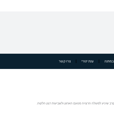
במתנה
ענת יגורי
צרו קשר
רב שיניע לפעולה הרצויה מטעם הארגון ולשביעות רצון הלקוח.