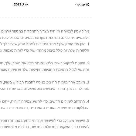
ענת יגורי
יוני 7, 2023
ניהול עסק לצמיחה ורווחית מצריך התמקדות במספר גורמים מ
רלוונטיים ועדכניים. הנה כמה עקרונות בסיסיים שכדאי לזכור:
1. הבן את השוק שלך: אחד היסודות לניהול עסק שיעזור לך 
הלקוחות שלך. זה כולל ביצוע מחקרי שוק כדי לזהות מגמות,
2. היענות לביקוש בשוק: ברגע שאתה מבין את השוק שלך, חש
זה עשוי לכלול התאמת ההצעות הקיימות שלך או פיתוח מוצר
3. מעקב אחר מגמות ההיצע: בנוסף להבנת הביקוש בשוק, ח
עשוי להיות כרוך בזיהוי שיבושים פוטנציאליים בשרשרת האספ
4. התרחב לשווקים חדשים: כדי להשיג צמיחה רווחית, ייתכן 
יעד/לקוחות חדשים או אזורים גיאוגרפיים, פיתוח מוצרים וש
5. הישאר מעודכן: כדי להישאר תחרותי ולהשיג צמיחה רווחית
להיות כרוך בהשקעה בטכנולוגיה חדשה, בפיתוח מיומנויות 