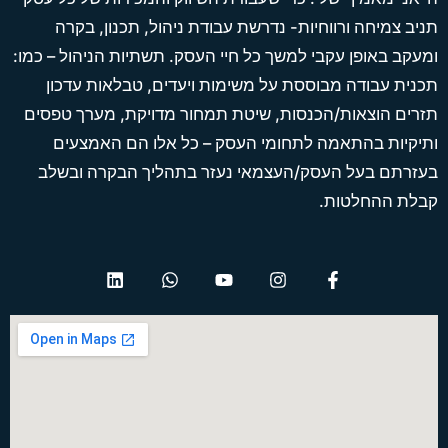
תניב צמיחה ורווחיות- נדרשת עבודת ניהול, תכנון, בקרה
ומעקב באופן עקבי למשך כל חיי העסק. תשתיות הניהול – כמו:
תכנית עבודה מבוססת על משימות ויעדים, טבלאות עדכון
תזרים הוצאות/הכנסות, שיטת תמחור מדויקת, מערך טפסים
ותיקיות בהתאמה לתחומי העסק – כל אלו הם האמצעים
בעזרתם בעל העסק/העצמאי נעזר בתהליך הבקרה ובשלב
קבלת ההחלטות.
L
W
Y
I
F
i
h
o
n
a
n
a
u
s
c
k
t
t
t
e
e
s
u
a
b
d
a
b
g
o
i
p
e
r
o
n
p
a
k
m
-
f