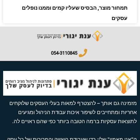
תמחור מוצר, הבסיס שעליו קמים וממנו נופלים
עסקים
054-3110845​
מזמינה גם אותך – להצטרף למאות בעלי העסקים שלוקחים
אחריות ומתחייבים לשיפור איכות עבודת הניהול ומגיעים
לתוצאות עסקיות ברמה הטובה ביותר כפי שהם ראויים לה.
ה"אני מאמין" שלי: כדי שעבודת השיווק והמכירות של כל עסק