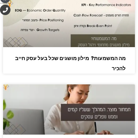
P
h
o
n
e
מה המשמעות? מילון מושגים שכל בעל עסק חייב
להכיר