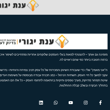
מזמינה גם אותך – להצטרף למאות בעלי העסקים שלוקחים אחריות ומתחייבים לשיפור איכות
ברמה הטובה ביותר כפי שהם ראויים לה.
ה"אני מאמין" שלי: כדי שעבודת השיווק והמכירות של כל עסק תניב צמיחה ורווחיות- נדרשת 
עקבי למשך כל חיי העסק. תשתיות הניהול – כמו: תכנית עבודה מבוססת על משימות ויעדים,
שיטת תמחור מדויקת, מערך טפסים ותיקיות בהתאמה לתחומי העסק – כל אלו הם האמצע
בתהליך הבקרה ובשלב קבלת ההחלטות.
L
W
Y
I
F
i
h
o
n
a
n
a
u
s
c