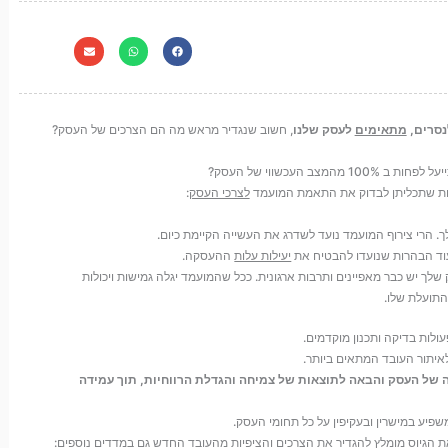
נסרים,
מתאימים
לעסק שלנו
, חשוב שנגדיר מראש מה הם הצרכים של העסק?
 העכשווי של העסק?
לות שתכליתן לבדוק את התאמת המועמד
לצרכי העסק
:
 הרי צירוף המועמד נועד לשדרג את העשייה הקיימת כיום.
עוד הבהרות שנועדו להבטיח את
יעילות עלות
ההעסקה.
ך יש כבר מאפיינים ותרבות ארגונית. ככל שהמועמד יגלה גמישות ויכולות
תועלת שלו.
ולות בדיקה ותכנון מוקדמים.
לאיתור העובד המתאים ביותר.
ה של העסק והבאה לתוצאות של צמיחה והגדלת הרווחיות, תוך עמידה
פיע במישרין ובעקיפין על כל תחומי העסק.
 הגיוס מומלץ להגדיר את הצרכים והציפיות מהעובד החדש גם במדדים נוספים: