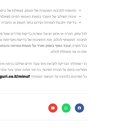
התאמה לתרבות הארגונית של העסק. (שאלות של ביסוס 
איכות השילוב של העובד במארג האנושי הקיים (שאלות 
בדיקת ייתכנות לצמיחה וקידום בתוך העסק או החברה 
לכל עסק, חברה או ארגון יש עוד עשרות בדיקות ומדדים שעל פ
המכנה המשותף לכולם, הוא החשיבות של בדיקות מקדימות וב
בכל מקרה,
עובד נוסף בעסק מעיד על מגמת צמיחה והוכח
ואת זה אני מאחלת לכולנו.
כדי שתהליך הבדיקה לקראת גיוס עובד חדש ושילובו ברמה איכו
ממליצה בחום על תכנית המינוף, בה אני אלווה אותך צעד אחרי
uri.co.il/minuf/
כל הפרטים בלחיצה על הקישור המצורף: