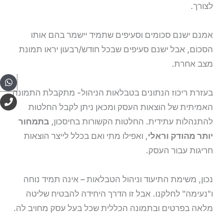
לצורך.
אמנם ישנם סכומים וסעיפים שתמיד יישמר בהם אותו
הסכום, אבל ישנם סעיפים שבכל חודש/רבעון יראו תמונת
מצב אחרת.
pp
בעזרת ריכוז הנתונים בטבלאות הניהול- מתקבלת התמונה
P
h
האמיתית של הוצאות העסק ומכאן ניתן לקבל החלטות
o
להתנהלות עתידית. החלטות הקשורות בחיסכון,
בתמחור
n
e
יותר מהודק וראלי
, ואפילו מתי ואם בכלל לייצר הוצאות
חריגות עבור העסק.
נכון, משימת התיעוד וניהול הטבלאות – אינה תמיד נוחה
ו"נעימה" לחלקנו. אבל זו הדרך היחידה להבטיח שליטה
מלאה בפרטים ובתמונה הכללית שכל בעל עסק מחויב לה.