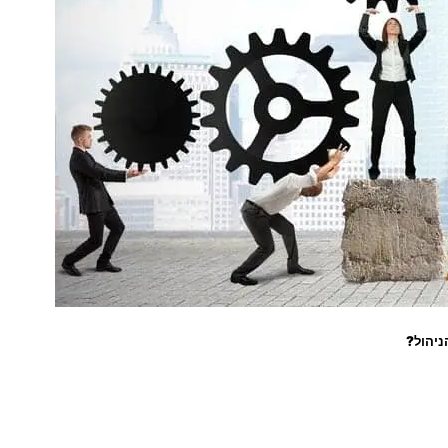
ול?
מך -מצליח להוביל את העסק שלו בהצלחה גדולה כל כך? הלקוחות "זורמים" אליו באופן קב