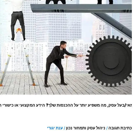
רי
ול?
י/בעל עסק, מה משפיע יותר על ההכנסות שלך? הידע המקצועי או כישורי הניה
כתיבת תגובה
ניהול עסק ותמחור נכון
ענת יגורי
/
/
זה שעמית/מתחרה שלך, שהוא פחות מקצועי בתחום הידע שלכם, פחות מומחה, פחות איכותי מ