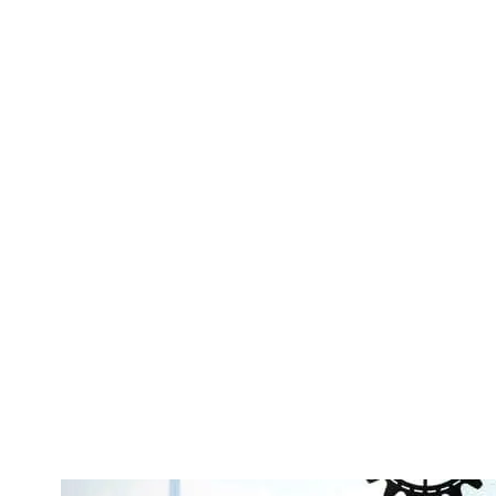
נחנו אמוריםלהיות מאוד מדויקים במה שאנו מכוונים אליו (בתכנון ובעשייה) אחרת יחול עלי