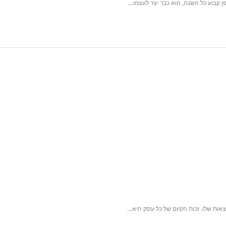
P
h
o
n
e
 שלו. זכות הקיום של כל עסק היא…