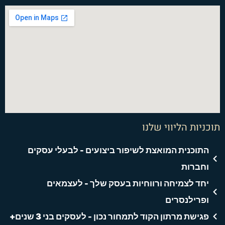
i
h
o
n
a
n
a
u
s
c
k
t
t
t
e
e
s
u
a
b
d
a
b
g
o
i
p
e
r
o
n
p
a
k
תוכניות הליווי שלנו
m
-
f
התוכנית המואצת לשיפור ביצועים - לבעלי עסקים
וחברות
יחד לצמיחה ורווחיות בעסק שלך - לעצמאים
ופרילנסרים
פגישת מרתון הקוד לתמחור נכון - לעסקים בני 3 שנים+