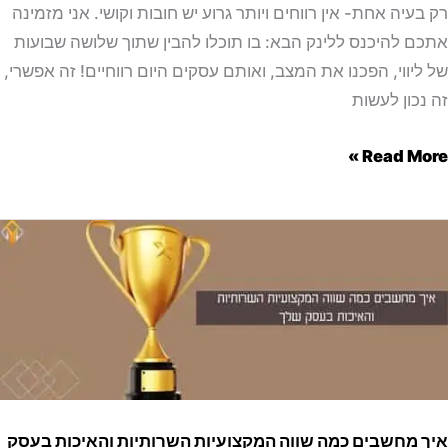
p
בעיה אחת- אין רווחים ויותר גרוע יש חובות וקושי. אני מזמינה
P
ם להיכנס ללינק הבא: בו תוכלו להבין שתוך שלושה שבועות
h
ליווי, הפכנו את המצב, ואותם עסקים היום רווחיים! זה אפשרי,
נכון לעשות
o
n
Read Mor
e
שבים
ה
ה
צועיות
ותיות
יכות
 מחשבים כמה שווה המקצועיות השרותיות והאיכות בעסק