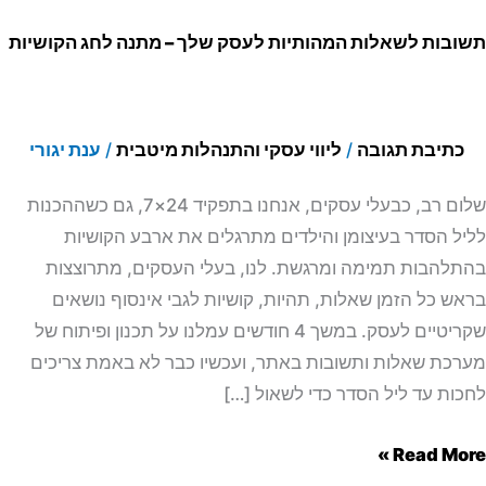
נה
בות לשאלות המהותיות לעסק שלך – מתנה לחג הקושיות
שיות
כתיבת תגובה
/
ליווי עסקי והתנהלות מיטבית
/
ענת יגורי
שלום רב, כבעלי עסקים, אנחנו בתפקיד 24×7, גם כשההכנות
ל הסדר בעיצומן והילדים מתרגלים את ארבע הקושיות
להבות תמימה ומרגשת. לנו, בעלי העסקים, מתרוצצות
ש כל הזמן שאלות, תהיות, קושיות לגבי אינסוף נושאים
שקריטיים לעסק. במשך 4 חודשים עמלנו על תכנון ופיתוח של
כת שאלות ותשובות באתר, ועכשיו כבר לא באמת צריכים
ות עד ליל הסדר כדי לשאול […]
Read Mor